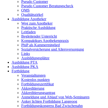
Pseudo Customer
Pseudo Customer Beratungscheck
QMS
Qualitätszirkel
Ausbildung Apotheker
Weg zum Apotheker
Praktische Ausbildung
Leitfaden
Begleitender Unterricht
Kompaktkurs Apothekenpraxis
PhiP als Kammermitglied
Sozialversicherung und Altersversorgung
Links
Ausbildungsplätze
Ausbildung PTA
Ausbildung PKA
Fortbildung
Veranstaltungen
Kostenlos punkten
Fortbildungszertifikat
Akkreditierung
Akkreditierungsantrag
Anmeldung und Ablauf von Web-Seminaren
Anker lichten Fortbildung Langeoog
Fortbildungskongress Bad Zwischenahn