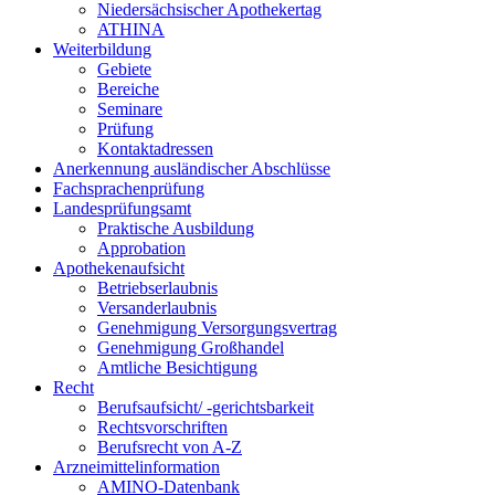
Niedersächsischer Apothekertag
ATHINA
Weiterbildung
Gebiete
Bereiche
Seminare
Prüfung
Kontaktadressen
Anerkennung ausländischer Abschlüsse
Fachsprachenprüfung
Landesprüfungsamt
Praktische Ausbildung
Approbation
Apothekenaufsicht
Betriebserlaubnis
Versanderlaubnis
Genehmigung Versorgungsvertrag
Genehmigung Großhandel
Amtliche Besichtigung
Recht
Berufsaufsicht/ -gerichtsbarkeit
Rechtsvorschriften
Berufsrecht von A-Z
Arzneimittelinformation
AMINO-Datenbank