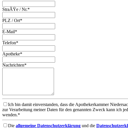
StraÃŸe / Nr.*
PLZ / Ort*
E-Mail*
Telefon*
Apotheke*
Nachrichten*
Ich bin damit einverstanden, dass die Apothekerkammer Niedersa
zur Verarbeitung meiner Daten für den genannten Zweck kann ich je
wenden.*
Die
allgemeine Datenschutzerklärung
und die
Datenschutzerkl