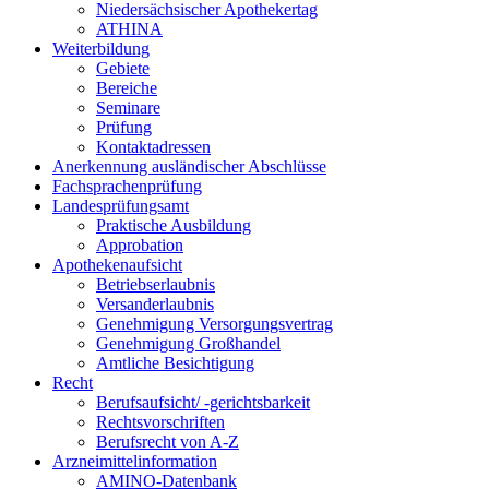
Niedersächsischer Apothekertag
ATHINA
Weiterbildung
Gebiete
Bereiche
Seminare
Prüfung
Kontaktadressen
Anerkennung ausländischer Abschlüsse
Fachsprachenprüfung
Landesprüfungsamt
Praktische Ausbildung
Approbation
Apothekenaufsicht
Betriebserlaubnis
Versanderlaubnis
Genehmigung Versorgungsvertrag
Genehmigung Großhandel
Amtliche Besichtigung
Recht
Berufsaufsicht/ -gerichtsbarkeit
Rechtsvorschriften
Berufsrecht von A-Z
Arzneimittelinformation
AMINO-Datenbank