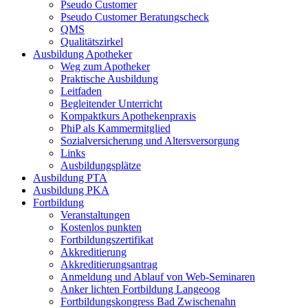
Pseudo Customer
Pseudo Customer Beratungscheck
QMS
Qualitätszirkel
Ausbildung Apotheker
Weg zum Apotheker
Praktische Ausbildung
Leitfaden
Begleitender Unterricht
Kompaktkurs Apothekenpraxis
PhiP als Kammermitglied
Sozialversicherung und Altersversorgung
Links
Ausbildungsplätze
Ausbildung PTA
Ausbildung PKA
Fortbildung
Veranstaltungen
Kostenlos punkten
Fortbildungszertifikat
Akkreditierung
Akkreditierungsantrag
Anmeldung und Ablauf von Web-Seminaren
Anker lichten Fortbildung Langeoog
Fortbildungskongress Bad Zwischenahn