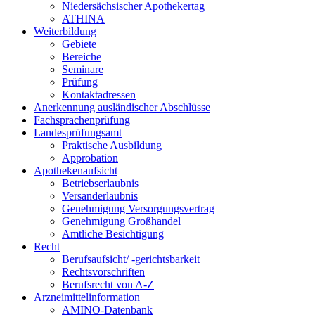
Niedersächsischer Apothekertag
ATHINA
Weiterbildung
Gebiete
Bereiche
Seminare
Prüfung
Kontaktadressen
Anerkennung ausländischer Abschlüsse
Fachsprachenprüfung
Landesprüfungsamt
Praktische Ausbildung
Approbation
Apothekenaufsicht
Betriebserlaubnis
Versanderlaubnis
Genehmigung Versorgungsvertrag
Genehmigung Großhandel
Amtliche Besichtigung
Recht
Berufsaufsicht/ -gerichtsbarkeit
Rechtsvorschriften
Berufsrecht von A-Z
Arzneimittelinformation
AMINO-Datenbank