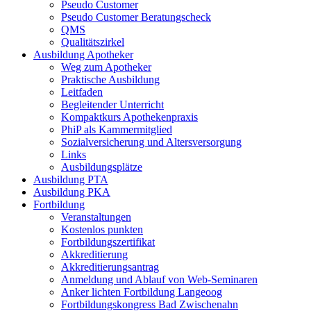
Pseudo Customer
Pseudo Customer Beratungscheck
QMS
Qualitätszirkel
Ausbildung Apotheker
Weg zum Apotheker
Praktische Ausbildung
Leitfaden
Begleitender Unterricht
Kompaktkurs Apothekenpraxis
PhiP als Kammermitglied
Sozialversicherung und Altersversorgung
Links
Ausbildungsplätze
Ausbildung PTA
Ausbildung PKA
Fortbildung
Veranstaltungen
Kostenlos punkten
Fortbildungszertifikat
Akkreditierung
Akkreditierungsantrag
Anmeldung und Ablauf von Web-Seminaren
Anker lichten Fortbildung Langeoog
Fortbildungskongress Bad Zwischenahn