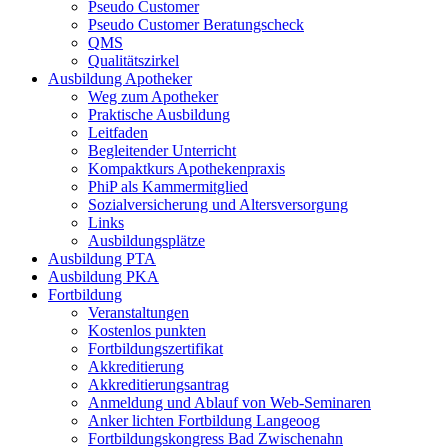
Pseudo Customer
Pseudo Customer Beratungscheck
QMS
Qualitätszirkel
Ausbildung Apotheker
Weg zum Apotheker
Praktische Ausbildung
Leitfaden
Begleitender Unterricht
Kompaktkurs Apothekenpraxis
PhiP als Kammermitglied
Sozialversicherung und Altersversorgung
Links
Ausbildungsplätze
Ausbildung PTA
Ausbildung PKA
Fortbildung
Veranstaltungen
Kostenlos punkten
Fortbildungszertifikat
Akkreditierung
Akkreditierungsantrag
Anmeldung und Ablauf von Web-Seminaren
Anker lichten Fortbildung Langeoog
Fortbildungskongress Bad Zwischenahn