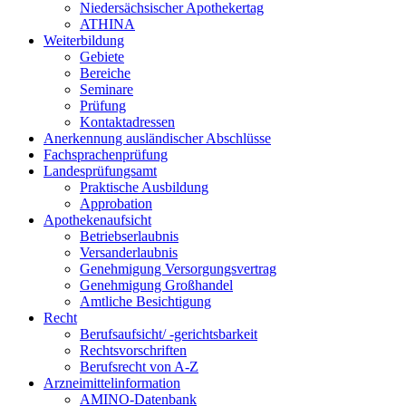
Niedersächsischer Apothekertag
ATHINA
Weiterbildung
Gebiete
Bereiche
Seminare
Prüfung
Kontaktadressen
Anerkennung ausländischer Abschlüsse
Fachsprachenprüfung
Landesprüfungsamt
Praktische Ausbildung
Approbation
Apothekenaufsicht
Betriebserlaubnis
Versanderlaubnis
Genehmigung Versorgungsvertrag
Genehmigung Großhandel
Amtliche Besichtigung
Recht
Berufsaufsicht/ -gerichtsbarkeit
Rechtsvorschriften
Berufsrecht von A-Z
Arzneimittelinformation
AMINO-Datenbank