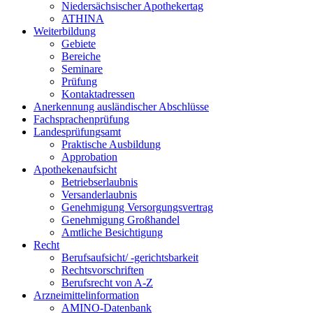
Niedersächsischer Apothekertag
ATHINA
Weiterbildung
Gebiete
Bereiche
Seminare
Prüfung
Kontaktadressen
Anerkennung ausländischer Abschlüsse
Fachsprachenprüfung
Landesprüfungsamt
Praktische Ausbildung
Approbation
Apothekenaufsicht
Betriebserlaubnis
Versanderlaubnis
Genehmigung Versorgungsvertrag
Genehmigung Großhandel
Amtliche Besichtigung
Recht
Berufsaufsicht/ -gerichtsbarkeit
Rechtsvorschriften
Berufsrecht von A-Z
Arzneimittelinformation
AMINO-Datenbank