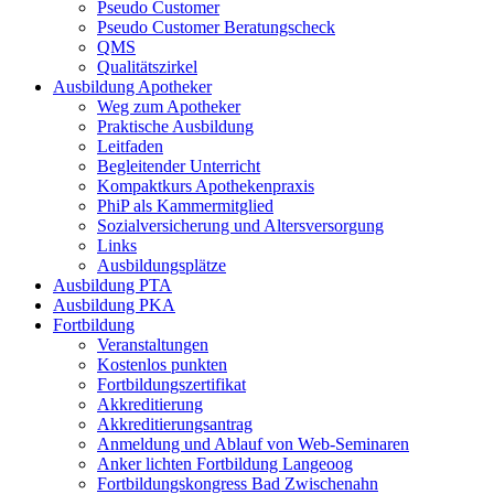
Pseudo Customer
Pseudo Customer Beratungscheck
QMS
Qualitätszirkel
Ausbildung Apotheker
Weg zum Apotheker
Praktische Ausbildung
Leitfaden
Begleitender Unterricht
Kompaktkurs Apothekenpraxis
PhiP als Kammermitglied
Sozialversicherung und Altersversorgung
Links
Ausbildungsplätze
Ausbildung PTA
Ausbildung PKA
Fortbildung
Veranstaltungen
Kostenlos punkten
Fortbildungszertifikat
Akkreditierung
Akkreditierungsantrag
Anmeldung und Ablauf von Web-Seminaren
Anker lichten Fortbildung Langeoog
Fortbildungskongress Bad Zwischenahn