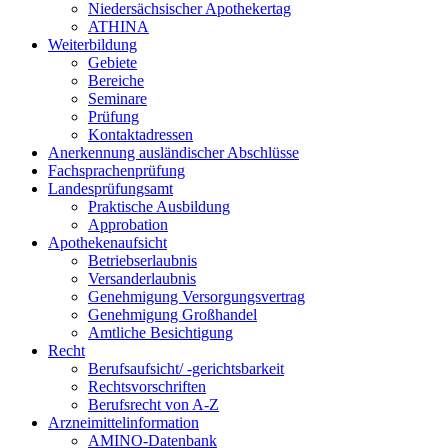
Niedersächsischer Apothekertag
ATHINA
Weiterbildung
Gebiete
Bereiche
Seminare
Prüfung
Kontaktadressen
Anerkennung ausländischer Abschlüsse
Fachsprachenprüfung
Landesprüfungsamt
Praktische Ausbildung
Approbation
Apothekenaufsicht
Betriebserlaubnis
Versanderlaubnis
Genehmigung Versorgungsvertrag
Genehmigung Großhandel
Amtliche Besichtigung
Recht
Berufsaufsicht/ -gerichtsbarkeit
Rechtsvorschriften
Berufsrecht von A-Z
Arzneimittelinformation
AMINO-Datenbank