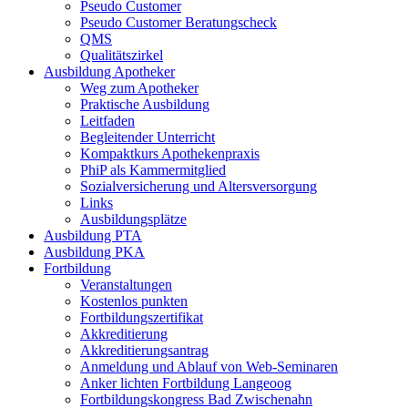
Pseudo Customer
Pseudo Customer Beratungscheck
QMS
Qualitätszirkel
Ausbildung Apotheker
Weg zum Apotheker
Praktische Ausbildung
Leitfaden
Begleitender Unterricht
Kompaktkurs Apothekenpraxis
PhiP als Kammermitglied
Sozialversicherung und Altersversorgung
Links
Ausbildungsplätze
Ausbildung PTA
Ausbildung PKA
Fortbildung
Veranstaltungen
Kostenlos punkten
Fortbildungszertifikat
Akkreditierung
Akkreditierungsantrag
Anmeldung und Ablauf von Web-Seminaren
Anker lichten Fortbildung Langeoog
Fortbildungskongress Bad Zwischenahn