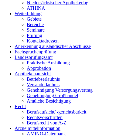
Niedersächsischer Apothekertag
ATHINA
Weiterbildung
Gebiete
Bereiche
Seminare
Prüfung
Kontaktadressen
Anerkennung ausländischer Abschlüsse
Fachsprachenprüfung
Landesprüfungsamt
Praktische Ausbildung
Approbation
Apothekenaufsicht
Betriebserlaubnis
Versanderlaubnis
Genehmigung Versorgungsvertrag
Genehmigung Großhandel
Amtliche Besichtigung
Recht
Berufsaufsicht/ -gerichtsbarkeit
Rechtsvorschriften
Berufsrecht von A-Z
Arzneimittelinformation
AMINO-Datenbank