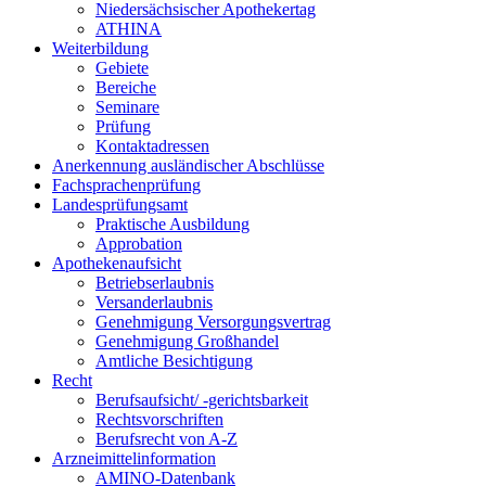
Niedersächsischer Apothekertag
ATHINA
Weiterbildung
Gebiete
Bereiche
Seminare
Prüfung
Kontaktadressen
Anerkennung ausländischer Abschlüsse
Fachsprachenprüfung
Landesprüfungsamt
Praktische Ausbildung
Approbation
Apothekenaufsicht
Betriebserlaubnis
Versanderlaubnis
Genehmigung Versorgungsvertrag
Genehmigung Großhandel
Amtliche Besichtigung
Recht
Berufsaufsicht/ -gerichtsbarkeit
Rechtsvorschriften
Berufsrecht von A-Z
Arzneimittelinformation
AMINO-Datenbank