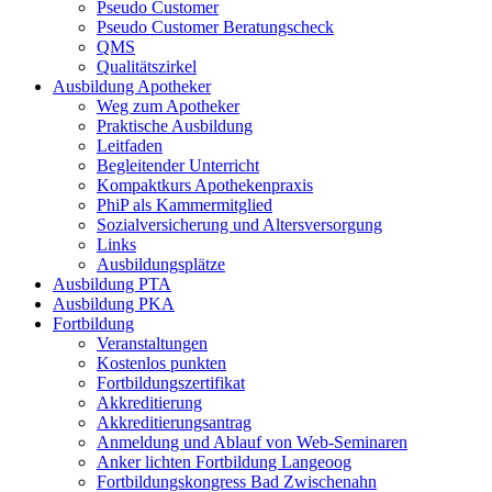
Pseudo Customer
Pseudo Customer Beratungscheck
QMS
Qualitätszirkel
Ausbildung Apotheker
Weg zum Apotheker
Praktische Ausbildung
Leitfaden
Begleitender Unterricht
Kompaktkurs Apothekenpraxis
PhiP als Kammermitglied
Sozialversicherung und Altersversorgung
Links
Ausbildungsplätze
Ausbildung PTA
Ausbildung PKA
Fortbildung
Veranstaltungen
Kostenlos punkten
Fortbildungszertifikat
Akkreditierung
Akkreditierungsantrag
Anmeldung und Ablauf von Web-Seminaren
Anker lichten Fortbildung Langeoog
Fortbildungskongress Bad Zwischenahn