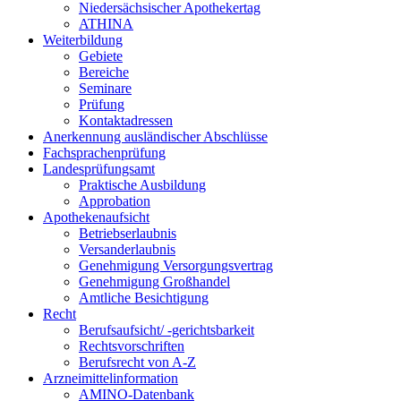
Niedersächsischer Apothekertag
ATHINA
Weiterbildung
Gebiete
Bereiche
Seminare
Prüfung
Kontaktadressen
Anerkennung ausländischer Abschlüsse
Fachsprachenprüfung
Landesprüfungsamt
Praktische Ausbildung
Approbation
Apothekenaufsicht
Betriebserlaubnis
Versanderlaubnis
Genehmigung Versorgungsvertrag
Genehmigung Großhandel
Amtliche Besichtigung
Recht
Berufsaufsicht/ -gerichtsbarkeit
Rechtsvorschriften
Berufsrecht von A-Z
Arzneimittelinformation
AMINO-Datenbank