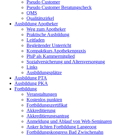
Pseudo Customer
Pseudo Customer Beratungscheck
QMS
Qualitätszirkel
Ausbildung Apotheker
Weg zum Apotheker
Praktische Ausbildung
Leitfaden
Begleitender Unterricht
Kompaktkurs Apothekenpraxis
PhiP als Kammermitglied
Sozialversicherung und Altersversorgung
Links
Ausbildungsplätze
Ausbildung PTA
Ausbildung PKA
Fortbildung
Veranstaltungen
Kostenlos punkten
Fortbildungszertifikat
Akkreditierung
Akkreditierungsantrag
Anmeldung und Ablauf von Web-Seminaren
Anker lichten Fortbildung Langeoog
Fortbildungskongress Bad Zwischenahn