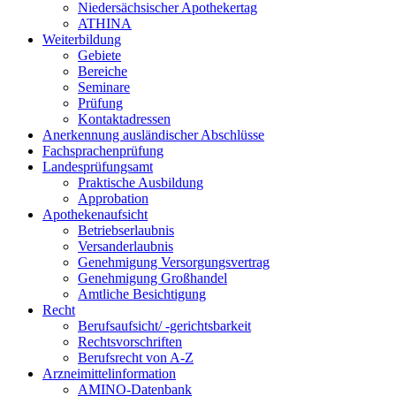
Niedersächsischer Apothekertag
ATHINA
Weiterbildung
Gebiete
Bereiche
Seminare
Prüfung
Kontaktadressen
Anerkennung ausländischer Abschlüsse
Fachsprachenprüfung
Landesprüfungsamt
Praktische Ausbildung
Approbation
Apothekenaufsicht
Betriebserlaubnis
Versanderlaubnis
Genehmigung Versorgungsvertrag
Genehmigung Großhandel
Amtliche Besichtigung
Recht
Berufsaufsicht/ -gerichtsbarkeit
Rechtsvorschriften
Berufsrecht von A-Z
Arzneimittelinformation
AMINO-Datenbank