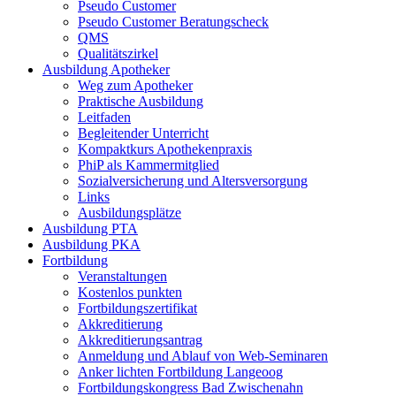
Pseudo Customer
Pseudo Customer Beratungscheck
QMS
Qualitätszirkel
Ausbildung Apotheker
Weg zum Apotheker
Praktische Ausbildung
Leitfaden
Begleitender Unterricht
Kompaktkurs Apothekenpraxis
PhiP als Kammermitglied
Sozialversicherung und Altersversorgung
Links
Ausbildungsplätze
Ausbildung PTA
Ausbildung PKA
Fortbildung
Veranstaltungen
Kostenlos punkten
Fortbildungszertifikat
Akkreditierung
Akkreditierungsantrag
Anmeldung und Ablauf von Web-Seminaren
Anker lichten Fortbildung Langeoog
Fortbildungskongress Bad Zwischenahn