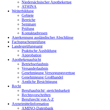
Niedersächsischer Apothekertag
ATHINA
Weiterbildung
Gebiete
Bereiche
Seminare
Prüfung
Kontaktadressen
Anerkennung ausländischer Abschlüsse
Fachsprachenprüfung
Landesprüfungsamt
Praktische Ausbildung
Approbation
Apothekenaufsicht
Betriebserlaubnis
Versanderlaubnis
Genehmigung Versorgungsvertrag
Genehmigung Großhandel
Amtliche Besichtigung
Recht
Berufsaufsicht/ -gerichtsbarkeit
Rechtsvorschriften
Berufsrecht von A-Z
Arzneimittelinformation
AMINO-Datenbank