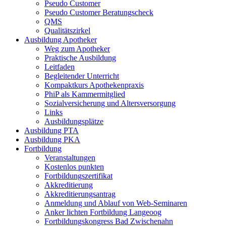
Pseudo Customer
Pseudo Customer Beratungscheck
QMS
Qualitätszirkel
Ausbildung Apotheker
Weg zum Apotheker
Praktische Ausbildung
Leitfaden
Begleitender Unterricht
Kompaktkurs Apothekenpraxis
PhiP als Kammermitglied
Sozialversicherung und Altersversorgung
Links
Ausbildungsplätze
Ausbildung PTA
Ausbildung PKA
Fortbildung
Veranstaltungen
Kostenlos punkten
Fortbildungszertifikat
Akkreditierung
Akkreditierungsantrag
Anmeldung und Ablauf von Web-Seminaren
Anker lichten Fortbildung Langeoog
Fortbildungskongress Bad Zwischenahn