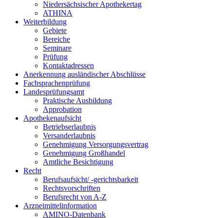
Niedersächsischer Apothekertag
ATHINA
Weiterbildung
Gebiete
Bereiche
Seminare
Prüfung
Kontaktadressen
Anerkennung ausländischer Abschlüsse
Fachsprachenprüfung
Landesprüfungsamt
Praktische Ausbildung
Approbation
Apothekenaufsicht
Betriebserlaubnis
Versanderlaubnis
Genehmigung Versorgungsvertrag
Genehmigung Großhandel
Amtliche Besichtigung
Recht
Berufsaufsicht/ -gerichtsbarkeit
Rechtsvorschriften
Berufsrecht von A-Z
Arzneimittelinformation
AMINO-Datenbank