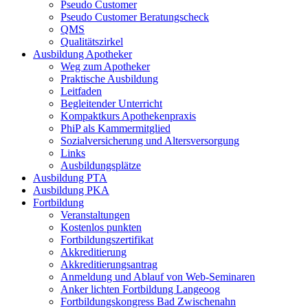
Pseudo Customer
Pseudo Customer Beratungscheck
QMS
Qualitätszirkel
Ausbildung Apotheker
Weg zum Apotheker
Praktische Ausbildung
Leitfaden
Begleitender Unterricht
Kompaktkurs Apothekenpraxis
PhiP als Kammermitglied
Sozialversicherung und Altersversorgung
Links
Ausbildungsplätze
Ausbildung PTA
Ausbildung PKA
Fortbildung
Veranstaltungen
Kostenlos punkten
Fortbildungszertifikat
Akkreditierung
Akkreditierungsantrag
Anmeldung und Ablauf von Web-Seminaren
Anker lichten Fortbildung Langeoog
Fortbildungskongress Bad Zwischenahn