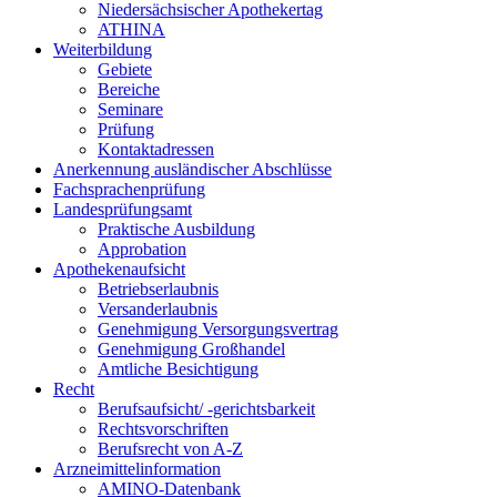
Niedersächsischer Apothekertag
ATHINA
Weiterbildung
Gebiete
Bereiche
Seminare
Prüfung
Kontaktadressen
Anerkennung ausländischer Abschlüsse
Fachsprachenprüfung
Landesprüfungsamt
Praktische Ausbildung
Approbation
Apothekenaufsicht
Betriebserlaubnis
Versanderlaubnis
Genehmigung Versorgungsvertrag
Genehmigung Großhandel
Amtliche Besichtigung
Recht
Berufsaufsicht/ -gerichtsbarkeit
Rechtsvorschriften
Berufsrecht von A-Z
Arzneimittelinformation
AMINO-Datenbank