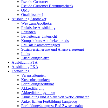
Pseudo Customer
Pseudo Customer Beratungscheck
QMS
Qualitätszirkel
Ausbildung Apotheker
Weg zum Apotheker
Praktische Ausbildung
Leitfaden
Begleitender Unterricht
Kompaktkurs Apothekenpraxis
PhiP als Kammermitglied
Sozialversicherung und Altersversorgung
Links
Ausbildungsplätze
Ausbildung PTA
Ausbildung PKA
Fortbildung
Veranstaltungen
Kostenlos punkten
Fortbildungszertifikat
Akkreditierung
Akkreditierungsantrag
Anmeldung und Ablauf von Web-Seminaren
Anker lichten Fortbildung Langeoog
Fortbildungskongress Bad Zwischenahn