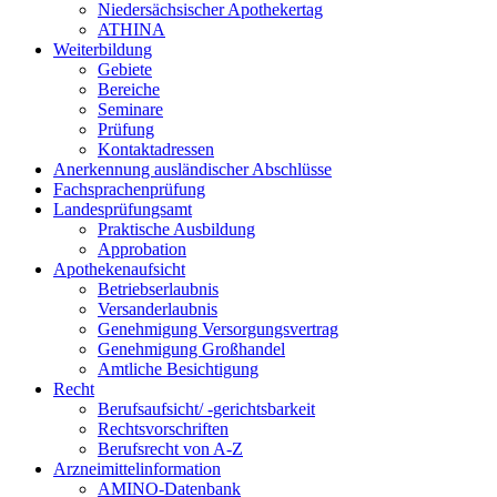
Niedersächsischer Apothekertag
ATHINA
Weiterbildung
Gebiete
Bereiche
Seminare
Prüfung
Kontaktadressen
Anerkennung ausländischer Abschlüsse
Fachsprachenprüfung
Landesprüfungsamt
Praktische Ausbildung
Approbation
Apothekenaufsicht
Betriebserlaubnis
Versanderlaubnis
Genehmigung Versorgungsvertrag
Genehmigung Großhandel
Amtliche Besichtigung
Recht
Berufsaufsicht/ -gerichtsbarkeit
Rechtsvorschriften
Berufsrecht von A-Z
Arzneimittelinformation
AMINO-Datenbank