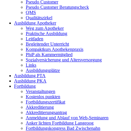
Pseudo Customer
Pseudo Customer Beratungscheck
QMS
Qualitätszirkel
Ausbildung Apotheker
Weg zum Apotheker
Praktische Ausbildung
Leitfaden
Begleitender Unterricht
Kompaktkurs Apothekenpraxis
PhiP als Kammermitglied
Sozialversicherung und Altersversorgung
Links
Ausbildungsplätze
Ausbildung PTA
Ausbildung PKA
Fortbildung
Veranstaltungen
Kostenlos punkten
Fortbildungszertifikat
Akkreditierung
Akkreditierungsantrag
Anmeldung und Ablauf von Web-Seminaren
Anker lichten Fortbildung Langeoog
Fortbildungskongress Bad Zwischenahn