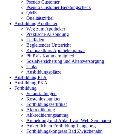
Pseudo Customer
Pseudo Customer Beratungscheck
QMS
Qualitätszirkel
Ausbildung Apotheker
Weg zum Apotheker
Praktische Ausbildung
Leitfaden
Begleitender Unterricht
Kompaktkurs Apothekenpraxis
PhiP als Kammermitglied
Sozialversicherung und Altersversorgung
Links
Ausbildungsplätze
Ausbildung PTA
Ausbildung PKA
Fortbildung
Veranstaltungen
Kostenlos punkten
Fortbildungszertifikat
Akkreditierung
Akkreditierungsantrag
Anmeldung und Ablauf von Web-Seminaren
Anker lichten Fortbildung Langeoog
Fortbildungskongress Bad Zwischenahn