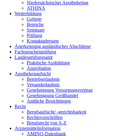
Niedersächsischer Apothekertag
ATHINA
Weiterbildung
Gebiete
Bereiche
Seminare
Prüfung
Kontaktadressen
Anerkennung ausländischer Abschlüsse
Fachsprachenprüfung
Landesprüfungsamt
Praktische Ausbildung
Approbation
Apothekenaufsicht
Betriebserlaubnis
Versanderlaubnis
Genehmigung Versorgungsvertrag
Genehmigung Großhandel
Amtliche Besichtigung
Recht
Berufsaufsicht/ -gerichtsbarkeit
Rechtsvorschriften
Berufsrecht von A-Z
Arzneimittelinformation
AMINO-Datenbank