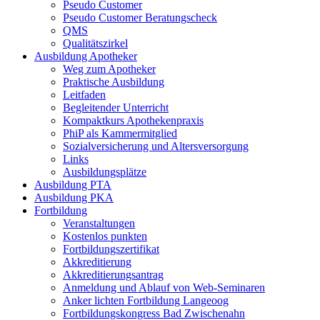
Pseudo Customer
Pseudo Customer Beratungscheck
QMS
Qualitätszirkel
Ausbildung Apotheker
Weg zum Apotheker
Praktische Ausbildung
Leitfaden
Begleitender Unterricht
Kompaktkurs Apothekenpraxis
PhiP als Kammermitglied
Sozialversicherung und Altersversorgung
Links
Ausbildungsplätze
Ausbildung PTA
Ausbildung PKA
Fortbildung
Veranstaltungen
Kostenlos punkten
Fortbildungszertifikat
Akkreditierung
Akkreditierungsantrag
Anmeldung und Ablauf von Web-Seminaren
Anker lichten Fortbildung Langeoog
Fortbildungskongress Bad Zwischenahn