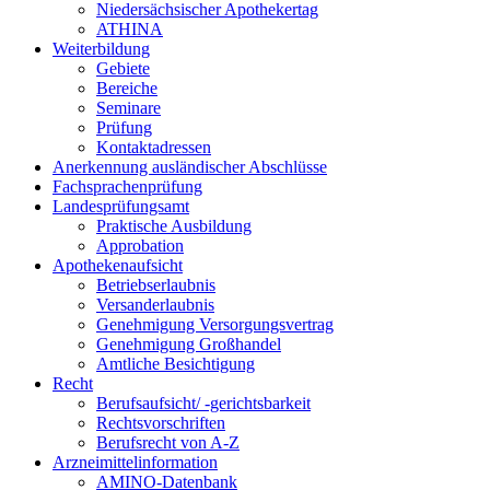
Niedersächsischer Apothekertag
ATHINA
Weiterbildung
Gebiete
Bereiche
Seminare
Prüfung
Kontaktadressen
Anerkennung ausländischer Abschlüsse
Fachsprachenprüfung
Landesprüfungsamt
Praktische Ausbildung
Approbation
Apothekenaufsicht
Betriebserlaubnis
Versanderlaubnis
Genehmigung Versorgungsvertrag
Genehmigung Großhandel
Amtliche Besichtigung
Recht
Berufsaufsicht/ -gerichtsbarkeit
Rechtsvorschriften
Berufsrecht von A-Z
Arzneimittelinformation
AMINO-Datenbank